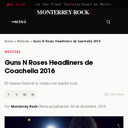
✱
✱
chella 2026
Greta Van Fleet Tour
Caifanes en Monterrey · 12 
EN VIVO
·
MONTERREY ROCK
MENÚ
Inicio
»
Noticias
»
Guns N Roses Headliners de Coachella 2016
NOTICIAS
Guns N Roses Headliners de
Coachella 2016
El famoso festival se vestira con mucho rock.
f
𝕏
W
✉
2 Min Read
Por
Monterrey Rock
Última actualización: 30 de diciembre, 2015