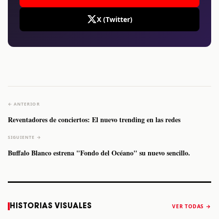
X (Twitter)
← ANTERIOR
Reventadores de conciertos: El nuevo trending en las redes
SIGUIENTE →
Buffalo Blanco estrena "Fondo del Océano" su nuevo sencillo.
Caifanes regresa
Fallece Felipe
The Strokes
Karol 
HISTORIAS VISUALES
VER TODAS →
a Monterrey el
Staiti, guitarrista
anuncia “Reality
conqu
próximo 12 de
de Los Enanitos
Awaits The World
Coach