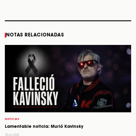
diciembre
Verdes, a los 64
2026”
años
STORY
STORY
STORY
STOR
NOTAS RELACIONADAS
NOTICIAS
Lamentable noticia: Murió Kavinsky
29 Jul, 2026