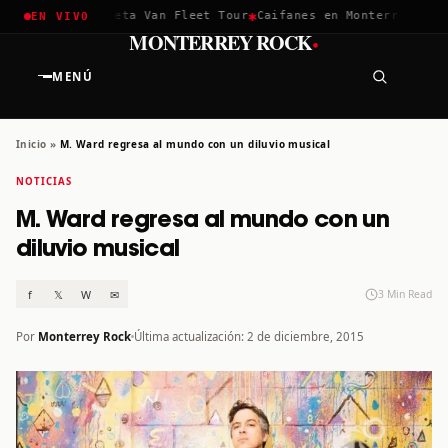
✱
✱
hella 2026
Greta Van Fleet Tour
Caifanes en Monterrey · 12 D
EN VIVO
·
MONTERREY ROCK
MENÚ
Inicio
»
M. Ward regresa al mundo con un diluvio musical
NOTICIAS
M. Ward regresa al mundo con un
diluvio musical
f
𝕏
W
✉
3 Min Read
Por
Monterrey Rock
Última actualización: 2 de diciembre, 2015