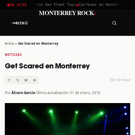
✱
✱
chella 2026
Greta Van Fleet Tour
Caifanes en Monterrey · 12 
EN VIVO
·
MONTERREY ROCK
MENÚ
Inicio
»
Get Scared en Monterrey
NOTICIAS
Get Scared en Monterrey
f
𝕏
W
✉
2 Min Read
Por
Álvaro García
Última actualización: 31 de enero, 2016