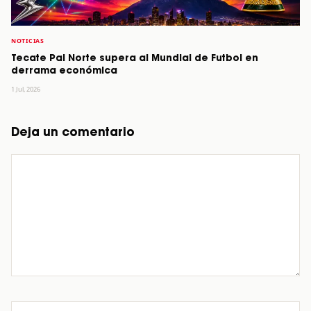
NOTICIAS
Tecate Pal Norte supera al Mundial de Futbol en
derrama económica
1 Jul, 2026
Deja un comentario
Comentario
Nombre