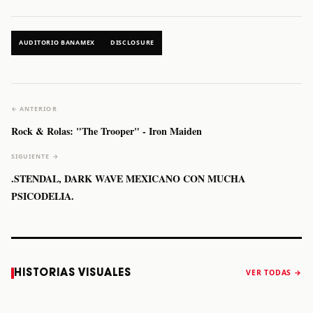
AUDITORIO BANAMEX
DISCLOSURE
← ANTERIOR
Rock & Rolas: "The Trooper" - Iron Maiden
SIGUIENTE →
.STENDAL, DARK WAVE MEXICANO CON MUCHA
PSICODELIA.
Caifanes regresa
Fallece Felipe
The Strokes
Karol 
HISTORIAS VISUALES
VER TODAS →
a Monterrey el
Staiti, guitarrista
anuncia “Reality
conqu
próximo 12 de
de Los Enanitos
Awaits The World
Coach
diciembre
Verdes, a los 64
2026”
años