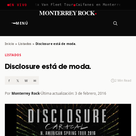
✱
✱
ella 2026
Greta Van Fleet Tour
Caifanes en Monterrey · 12 Di
EN VIVO
·
MONTERREY ROCK
MENÚ
Inicio
»
Listados
»
Disclosure está de moda.
LISTADOS
Disclosure está de moda.
f
𝕏
W
✉
2 Min Read
Por
Monterrey Rock
Última actualización: 3 de febrero, 2016