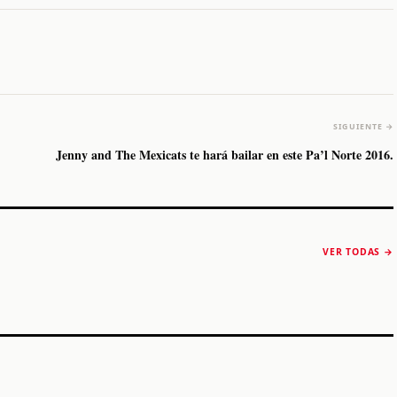
SIGUIENTE →
Jenny and The Mexicats te hará bailar en este Pa’l Norte 2016.
The Strokes anuncia
Karol G luce y
“Reality Awaits The
conquista Coachella
VER TODAS →
World 2026”
2026
Machaca Fest 2
STORY
STORY
STORY