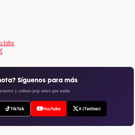
zclubz
Z
nota? Síguenos para más
ciertos y cultura pop antes que nadie
TikTok
YouTube
X (Twitter)