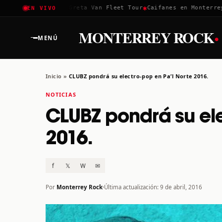
✱
✱
✱
Coachella 2026
Greta Van Fleet Tour
Caifanes en Monterrey ·
EN VIVO
·
MONTERREY ROCK
MENÚ
Inicio
»
CLUBZ pondrá su electro-pop en Pa’l Norte 2016.
NOTICIAS
CLUBZ pondrá su ele
2016.
f
𝕏
W
✉
Por
Monterrey Rock
Última actualización: 9 de abril, 2016