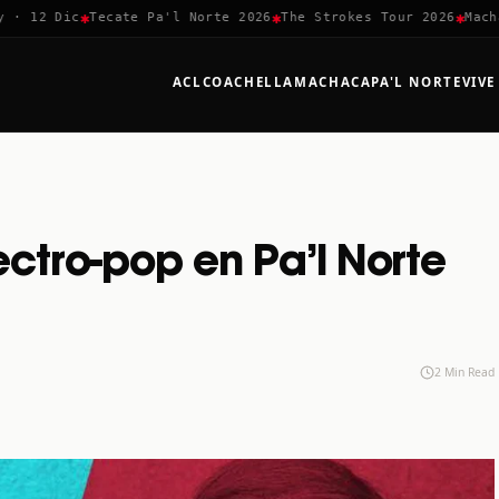
✱
✱
✱
 12 Dic
Tecate Pa'l Norte 2026
The Strokes Tour 2026
Machaca
ACL
COACHELLA
MACHACA
PA'L NORTE
VIVE
ctro-pop en Pa’l Norte
2 Min Read