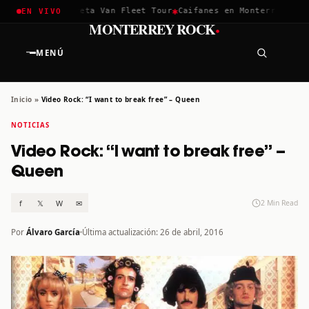
✱
✱
hella 2026
Greta Van Fleet Tour
Caifanes en Monterrey · 12 D
EN VIVO
·
MONTERREY ROCK
MENÚ
Inicio
»
Video Rock: “I want to break free” – Queen
NOTICIAS
Video Rock: “I want to break free” –
Queen
f
𝕏
W
✉
2 Min Read
Por
Álvaro García
Última actualización: 26 de abril, 2016