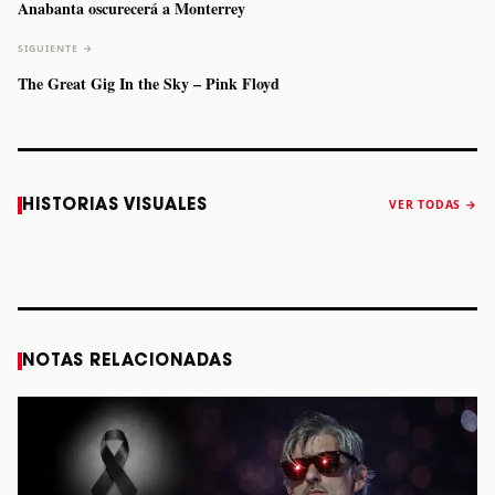
Anabanta oscurecerá a Monterrey
SIGUIENTE →
The Great Gig In the Sky – Pink Floyd
Caifanes regresa
Fallece Felipe
The Strokes
Karol 
HISTORIAS VISUALES
VER TODAS →
a Monterrey el
Staiti, guitarrista
anuncia “Reality
conqu
próximo 12 de
de Los Enanitos
Awaits The World
Coach
diciembre
Verdes, a los 64
2026”
años
STORY
STORY
STORY
STOR
NOTAS RELACIONADAS