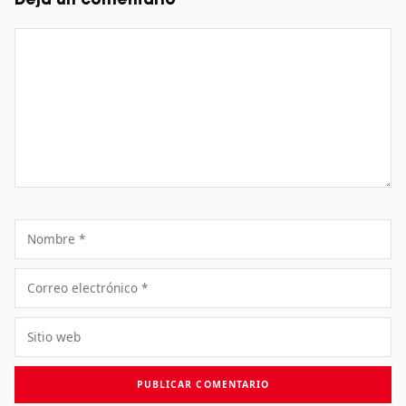
Deja un comentario
Comentario
Nombre
Correo
electrónico
Sitio
web