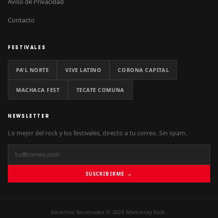
Aviso de Privacidad
Contacto
FESTIVALES
PA'L NORTE
VIVE LATINO
CORONA CAPITAL
MACHACA FEST
TECATE COMUNA
NEWSLETTER
Lo mejor del rock y los festivales, directo a tu correo. Sin spam.
SUSCRIBIRME →
Derechos Reservados © 2026 Monterrey Rock.