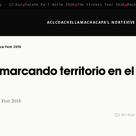
✱
✱
✱
 12 Dic
Tecate Pa'l Norte 2026
The Strokes Tour 2026
Machaca
ACL
COACHELLA
MACHACA
PA'L NORTE
VIVE
ca Fest 2016
marcando territorio en el
a Fest 2016
2 Min Read