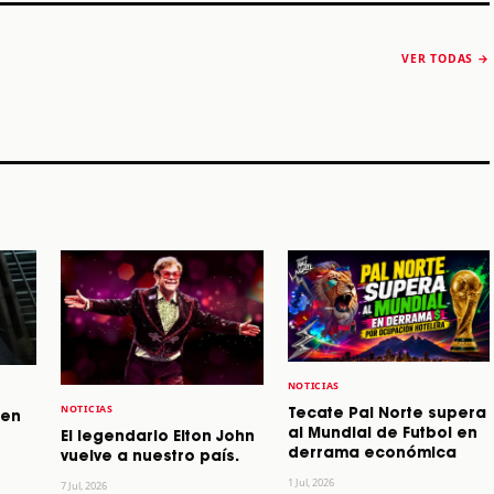
The Strokes anuncia
Karol G luce y
“Reality Awaits The
conquista Coachella
VER TODAS →
World 2026”
2026
Machaca Fest 2
STORY
STORY
STORY
NOTICIAS
NOTICIAS
Tecate Pal Norte supera
 en
al Mundial de Futbol en
El legendario Elton John
derrama económica
vuelve a nuestro país.
1 Jul, 2026
7 Jul, 2026