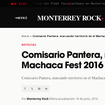
✱
✱
✱
Coachella 2026
Greta Van Fleet Tour
Caifanes en Monterrey ·
EN VIVO
·
MONTERREY ROCK
MENÚ
Inicio
»
Comisario Pantera, marcando territorio en el Macha
NOTICIAS
Comisario Pantera, 
Machaca Fest 2016
Comisario Pantera, marcando territorio en el Machac
f
𝕏
W
✉
Por
Monterrey Rock
Última actualización: 18 de junio, 2016