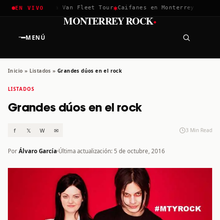
✱
✱
lla 2026
Greta Van Fleet Tour
Caifanes en Monterrey · 12 Dic
EN VIVO
·
MONTERREY ROCK
MENÚ
Inicio
»
Listados
»
Grandes dúos en el rock
LISTADOS
Grandes dúos en el rock
f
𝕏
W
✉
3 Min Read
Por
Álvaro García
Última actualización: 5 de octubre, 2016