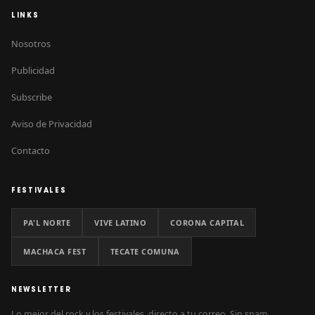
LINKS
Nosotros
Publicidad
Subscribe
Aviso de Privacidad
Contacto
FESTIVALES
PA'L NORTE
VIVE LATINO
CORONA CAPITAL
MACHACA FEST
TECATE COMUNA
NEWSLETTER
Lo mejor del rock y los festivales, directo a tu correo. Sin spam.