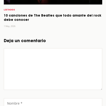
LISTADOS
10 canciones de The Beatles que todo amante del rock
debe conocer
1 May, 2026
Deja un comentario
Comentario
Nombre