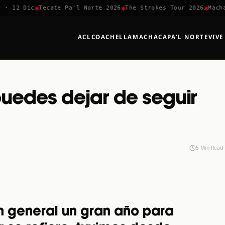
✱
✱
✱
 12 Dic
Tecate Pa'l Norte 2026
The Strokes Tour 2026
Machaca
ACL
COACHELLA
MACHACA
PA'L NORTE
VIVE
uedes dejar de seguir
5 Min Read
n general un gran año para