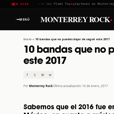
✱
✱
✱
Coachella 2026
Greta Van Fleet Tour
Caifanes en Monterrey ·
EN VIVO
·
MONTERREY ROCK
MENÚ
Inicio
»
10 bandas que no puedes dejar de seguir este 2017
10 bandas que no p
este 2017
f
𝕏
W
✉
Por
Monterrey Rock
Última actualización: 16 de enero, 2017
Sabemos que el 2016 fue e