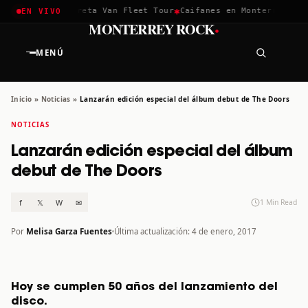
✱
✱
chella 2026
Greta Van Fleet Tour
Caifanes en Monterrey · 12 
EN VIVO
·
MONTERREY ROCK
MENÚ
Inicio
»
Noticias
»
Lanzarán edición especial del álbum debut de The Doors
NOTICIAS
Lanzarán edición especial del álbum
debut de The Doors
f
𝕏
W
✉
1 Min Read
Por
Melisa Garza Fuentes
Última actualización: 4 de enero, 2017
Hoy se cumplen 50 años del lanzamiento del
disco.