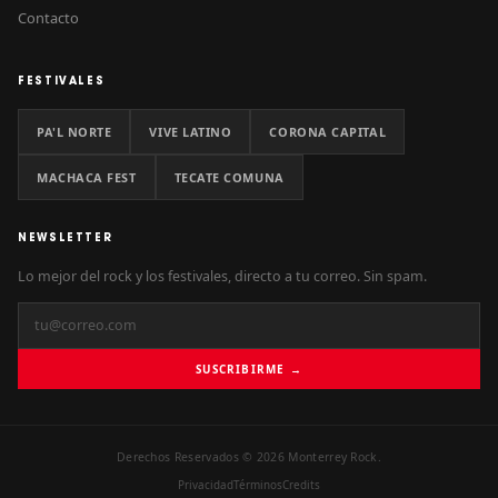
Contacto
FESTIVALES
PA'L NORTE
VIVE LATINO
CORONA CAPITAL
MACHACA FEST
TECATE COMUNA
NEWSLETTER
Lo mejor del rock y los festivales, directo a tu correo. Sin spam.
SUSCRIBIRME →
Derechos Reservados © 2026 Monterrey Rock.
Privacidad
Términos
Credits