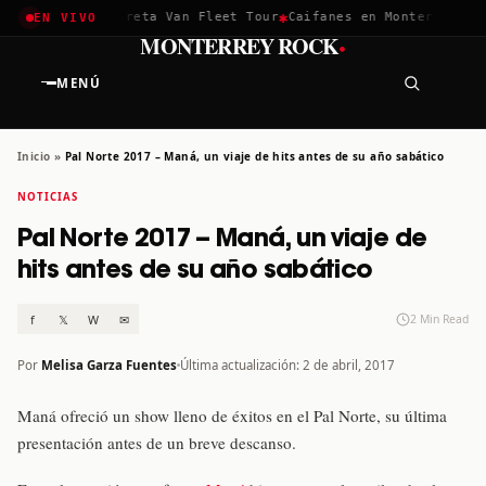
✱
✱
achella 2026
Greta Van Fleet Tour
Caifanes en Monterrey · 12
EN VIVO
·
MONTERREY ROCK
MENÚ
Inicio
»
Pal Norte 2017 – Maná, un viaje de hits antes de su año sabático
NOTICIAS
Pal Norte 2017 – Maná, un viaje de
hits antes de su año sabático
f
𝕏
W
✉
2 Min Read
Por
Melisa Garza Fuentes
Última actualización: 2 de abril, 2017
Maná ofreció un show lleno de éxitos en el Pal Norte, su última
presentación antes de un breve descanso.