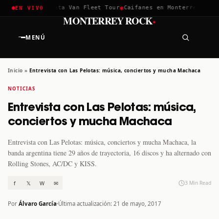
✱
✱
hella 2026
Greta Van Fleet Tour
Caifanes en Monterrey · 12 D
EN VIVO
·
MONTERREY ROCK
MENÚ
Inicio
»
Entrevista con Las Pelotas: música, conciertos y mucha Machaca
NOTICIAS
Entrevista con Las Pelotas: música,
conciertos y mucha Machaca
Entrevista con Las Pelotas: música, conciertos y mucha Machaca, la
banda argentina tiene 29 años de trayectoria, 16 discos y ha alternado con
Rolling Stones, AC/DC y KISS.
f
𝕏
W
✉
3 Min Read
Por
Álvaro García
Última actualización: 21 de mayo, 2017