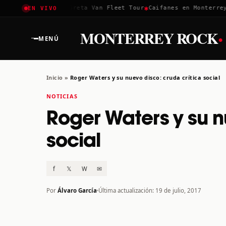
✱
✱
✱
Coachella 2026
Greta Van Fleet Tour
Caifanes en Monterrey ·
EN VIVO
·
MONTERREY ROCK
MENÚ
Inicio
»
Roger Waters y su nuevo disco: cruda crítica social
NOTICIAS
Roger Waters y su n
social
f
𝕏
W
✉
Por
Álvaro García
Última actualización: 19 de julio, 2017