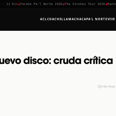
✱
✱
✱
 12 Dic
Tecate Pa'l Norte 2026
The Strokes Tour 2026
Machaca
ACL
COACHELLA
MACHACA
PA'L NORTE
VIVE
uevo disco: cruda crítica
4 Min Read