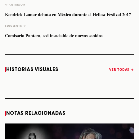
← ANTERIOR
Kendrick Lamar debuta en México durante el Hellow Festival 2017
SIGUIENTE →
Comisario Pantera, sed insaciable de nuevos sonidos
Caifanes regresa
Fallece Felipe
The Strokes
Karol 
HISTORIAS VISUALES
VER TODAS →
a Monterrey el
Staiti, guitarrista
anuncia “Reality
conqu
próximo 12 de
de Los Enanitos
Awaits The World
Coach
diciembre
Verdes, a los 64
2026”
años
STORY
STORY
STORY
STOR
NOTAS RELACIONADAS