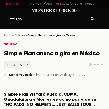
✱
✱
chella 2026
Greta Van Fleet Tour
Caifanes en Monterrey · 12 
EN VIVO
·
MONTERREY ROCK
MENÚ
Inicio
»
Noticias
»
Simple Plan anuncia gira en México
NOTICIAS
Simple Plan anuncia gira en México
f
𝕏
W
✉
2 Min Read
Por
Monterrey Rock
Última actualización: 28 de agosto, 2017
Simple Plan visitará Puebla, CDMX,
Guadalajara y Monterrey como parte de su
“NO PADS, NO HELMETS… JUST BALLS TOUR”.