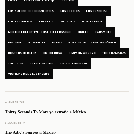
KINKY
LA HABITACIÓN ROJA
LA TOMA
LOS AUTÉNTICOS DECADENTES
LOS PERICOS
LOS PLANETAS
LOS RASTRILLOS
LUCYBELL
MOLOTOV
MON LAFERTE
NORTEC COLLECTIVE: BOSTICH + FUSSIBLE
OKILLS
PARAMORE
PHOENIX
PUMAROSA
REYNO
ROCK EN TU IDIOMA SINFÓNICO
ROSTROS OCULTOS
RUIDO ROSA
SIMPSON AHUEVO
THE CHAMANAS
THE CRIBS
THE GROWLERS
TINO EL PINGUINO
VICTIMAS DEL DR. CEREBRO
← ANTERIOR
Thirty Seconds To Mars ya extraña a México
SIGUIENTE →
The Adicts regresa a México