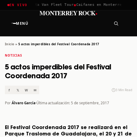
✱
✱
ella 2026
Greta Van Fleet Tour
Caifanes en Monterrey · 12 Di
EN VIVO
·
MONTERREY ROCK
MENÚ
Inicio
»
5 actos imperdibles del Festival Coordenada 2017
NOTICIAS
5 actos imperdibles del Festival
Coordenada 2017
f
𝕏
W
✉
3 Min Read
Por
Álvaro García
Última actualización: 5 de septiembre, 2017
El Festival Coordenada 2017 se realizará en el
Parque Trasloma de Guadalajara, el 20 y 21 de