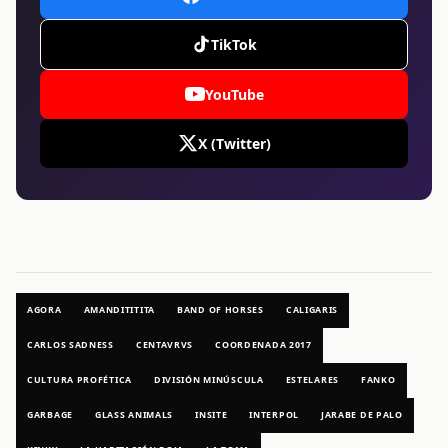
TikTok
YouTube
X (Twitter)
AGORA
AMANDITITITA
BAND OF HORSES
CALIGARIS
CARLOS SADNESS
CENTAVRVS
COORDENADA 2017
CULTURA PROFÉTICA
DIVISIÓN MINÚSCULA
ESTELARES
FANKO
GARBAGE
GLASS ANIMALS
INSITE
INTERPOL
JARABE DE PALO