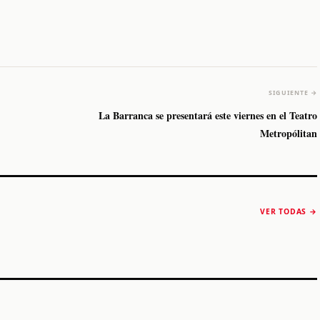
SIGUIENTE →
La Barranca se presentará este viernes en el Teatro
Metropólitan
The Strokes anuncia
Karol G luce y
“Reality Awaits The
conquista Coachella
VER TODAS →
World 2026”
2026
Machaca Fest 2
STORY
STORY
STORY