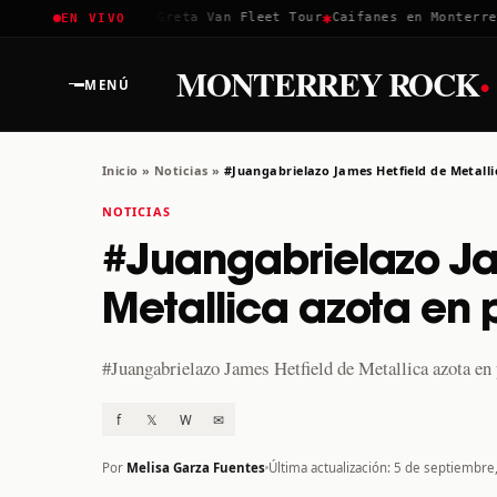
✱
✱
✱
Coachella 2026
Greta Van Fleet Tour
Caifanes en Monterrey 
EN VIVO
·
MONTERREY ROCK
MENÚ
Inicio
»
Noticias
»
#Juangabrielazo James Hetfield de Metalli
NOTICIAS
#Juangabrielazo Ja
Metallica azota en 
#Juangabrielazo James Hetfield de Metallica azota en 
f
𝕏
W
✉
Por
Melisa Garza Fuentes
Última actualización: 5 de septiembre