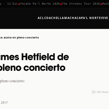
✱
✱
✱
· 12 Dic
Tecate Pa'l Norte 2026
The Strokes Tour 2026
Machac
ACL
COACHELLA
MACHACA
PA'L NORTE
VIVE
ca azota en pleno concierto
mes Hetfield de
pleno concierto
pleno concierto
1 Min Read
, 2017