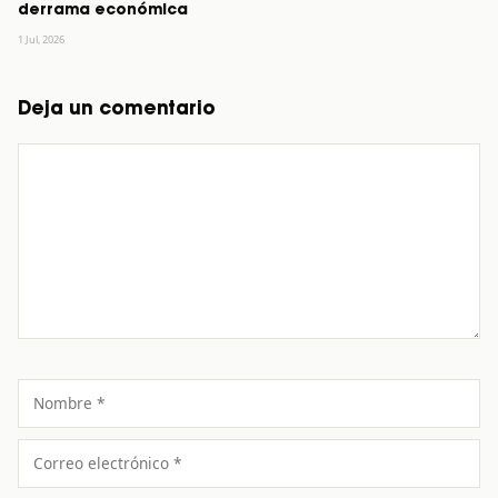
derrama económica
1 Jul, 2026
Deja un comentario
Comentario
Nombre
Correo
electrónico