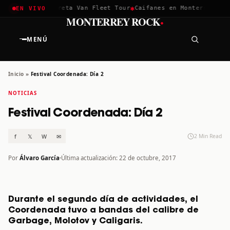
✱
✱
chella 2026
Greta Van Fleet Tour
Caifanes en Monterrey · 12 
EN VIVO
·
MONTERREY ROCK
MENÚ
Inicio
»
Festival Coordenada: Día 2
NOTICIAS
Festival Coordenada: Día 2
f
𝕏
W
✉
2 Min Read
Por
Álvaro García
Última actualización: 22 de octubre, 2017
Durante el segundo día de actividades, el
Coordenada tuvo a bandas del calibre de
Garbage, Molotov y Caligaris.