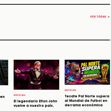
The Strokes anuncia
Karol G luce y
“Reality Awaits The
conquista Coachella
VER TODAS →
World 2026”
2026
Machaca Fest 2
STORY
STORY
STORY
NOTICIAS
NOTICIAS
Tecate Pal Norte supera
 en
al Mundial de Futbol en
El legendario Elton John
derrama económica
vuelve a nuestro país.