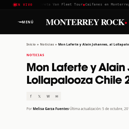
✱
✱
✱
Coachella 2026
Greta Van Fleet Tour
Caifanes en Monterrey ·
EN VIVO
·
MONTERREY ROCK
MENÚ
Inicio
»
Noticias
»
Mon Laferte y Alain Johannes, al Lollapalo
NOTICIAS
Mon Laferte y Alain
Lollapalooza Chile 
f
𝕏
W
✉
Por
Melisa Garza Fuentes
Última actualización: 5 de octubre, 2