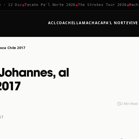
✱
✱
✱
 12 Dic
Tecate Pa'l Norte 2026
The Strokes Tour 2026
Machaca
ACL
COACHELLA
MACHACA
PA'L NORTE
VIVE
oza Chile 2017
 Johannes, al
2017
2 Min Read
017