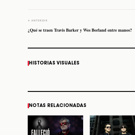
← ANTERIOR
¿Qué se traen Travis Barker y Wes Borland entre manos?
Caifanes regresa a
Fallece Felipe Staiti,
HISTORIAS VISUALES
Monterrey el próximo
guitarrista de Los
12 de diciembre
Enanitos Verdes, a
los 64 años
STORY
STORY
NOTAS RELACIONADAS