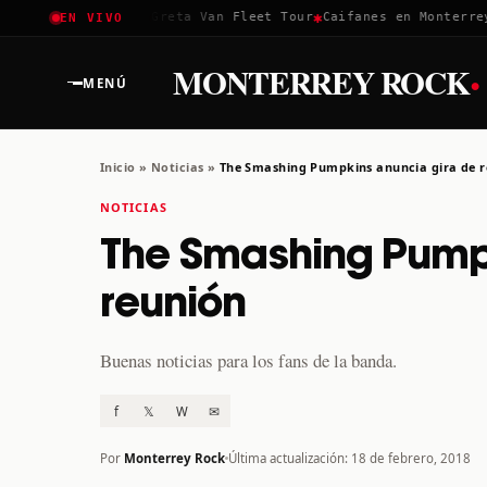
✱
✱
✱
Coachella 2026
Greta Van Fleet Tour
Caifanes en Monterrey ·
EN VIVO
·
MONTERREY ROCK
MENÚ
Inicio
»
Noticias
»
The Smashing Pumpkins anuncia gira de 
NOTICIAS
The Smashing Pumpk
reunión
Buenas noticias para los fans de la banda.
f
𝕏
W
✉
Por
Monterrey Rock
Última actualización: 18 de febrero, 2018