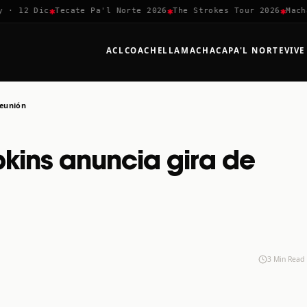
✱
✱
✱
 12 Dic
Tecate Pa'l Norte 2026
The Strokes Tour 2026
Machac
ACL
COACHELLA
MACHACA
PA'L NORTE
VIVE
reunión
ins anuncia gira de
3 Min Read