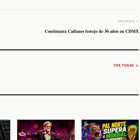
SIGUIENTE →
Continuará Caifanes festejo de 30 años en CDMX
The Strokes anuncia
Karol G luce y
“Reality Awaits The
conquista Coachella
VER TODAS →
World 2026”
2026
Machaca Fest 2
STORY
STORY
STORY