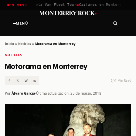
✱
✱
chella 2026
Greta Van Fleet Tour
Caifanes en Monterrey · 12 
EN VIVO
·
MONTERREY ROCK
MENÚ
Inicio
»
Noticias
»
Motorama en Monterrey
NOTICIAS
Motorama en Monterrey
f
𝕏
W
✉
1 Min Read
Por
Álvaro García
Última actualización: 25 de marzo, 2018