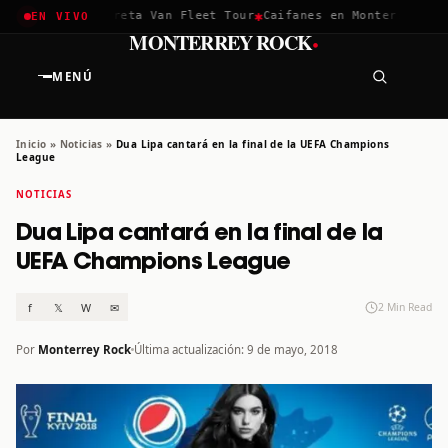
✱
✱
achella 2026
Greta Van Fleet Tour
Caifanes en Monterrey · 12
EN VIVO
·
MONTERREY ROCK
MENÚ
Inicio
»
Noticias
»
Dua Lipa cantará en la final de la UEFA Champions
League
NOTICIAS
Dua Lipa cantará en la final de la
UEFA Champions League
f
𝕏
W
✉
2 Min Read
Por
Monterrey Rock
Última actualización: 9 de mayo, 2018