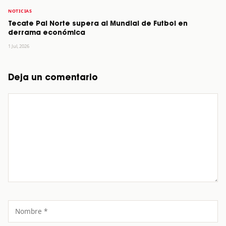
NOTICIAS
Tecate Pal Norte supera al Mundial de Futbol en
derrama económica
1 Jul, 2026
Deja un comentario
Comentario
Nombre