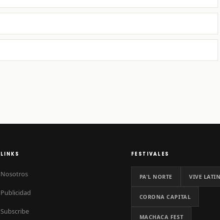
LINKS
FESTIVALES
Nosotros
PA'L NORTE
VIVE LATI
Publicidad
CORONA CAPITAL
Subscribe
MACHACA FEST