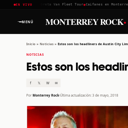
✱
✱
✱
Coachella 2026
Greta Van Fleet Tour
Caifanes en Monterrey ·
EN VIVO
·
MONTERREY ROCK
MENÚ
Inicio
»
Noticias
»
Estos son los headliners de Austin City Lim
NOTICIAS
Estos son los headlin
f
𝕏
W
✉
Por
Monterrey Rock
Última actualización: 3 de mayo, 2018