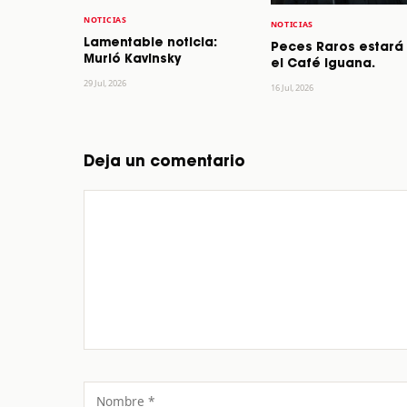
NOTICIAS
NOTICIAS
Lamentable noticia:
Peces Raros estará
Murió Kavinsky
el Café Iguana.
29 Jul, 2026
16 Jul, 2026
Deja un comentario
Comentario
Nombre