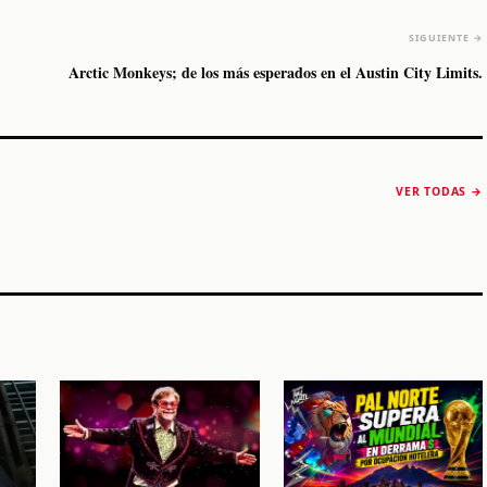
SIGUIENTE →
Arctic Monkeys; de los más esperados en el Austin City Limits.
The Strokes anuncia
Karol G luce y
“Reality Awaits The
conquista Coachella
VER TODAS →
World 2026”
2026
Machaca Fest 2
STORY
STORY
STORY