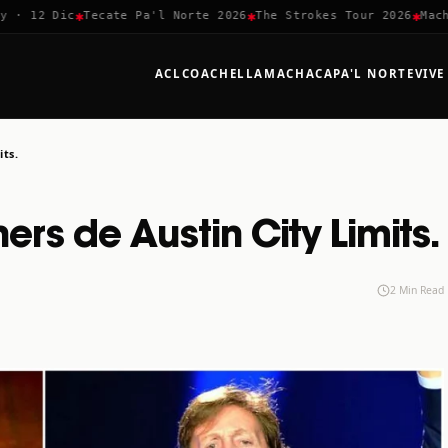
✱
✱
✱
 12 Dic
Tecate Pa'l Norte 2026
The Strokes Tour 2026
Machac
ACL
COACHELLA
MACHACA
PA'L NORTE
VIVE
its.
ers de Austin City Limits.
2 Min Read