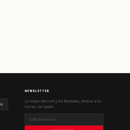
NEWSLETTER
Lo mejor del rock y los festivales, directo a tu
NO
correo. Sin spam.