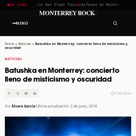
✱
✱
chella 2026
Greta Van Fleet Tour
Caifanes en Monterrey · 12 
EN VIVO
·
MONTERREY ROCK
MENÚ
Inicio
»
Noticias
»
Batushka en Monterrey: concierto lleno de misticismo y
oscuridad
NOTICIAS
Batushka en Monterrey: concierto
lleno de misticismo y oscuridad
f
𝕏
W
✉
2 Min Read
Por
Álvaro García
Última actualización: 3 de junio, 2018