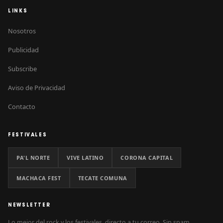
LINKS
Nosotros
Publicidad
Subscribe
Aviso de Privacidad
Contacto
FESTIVALES
PA'L NORTE
VIVE LATINO
CORONA CAPITAL
MACHACA FEST
TECATE COMUNA
NEWSLETTER
Lo mejor del rock y los festivales, directo a tu correo. Sin spam.