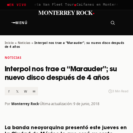
✱
✱
hella 2026
Greta Van Fleet Tour
Caifanes en Monterrey · 12 D
EN VIVO
·
MONTERREY ROCK
MENÚ
Inicio
»
Noticias
»
Interpol nos trae a “Marauder”; su nuevo disco después
de 4 años
NOTICIAS
Interpol nos trae a “Marauder”; su
nuevo disco después de 4 años
f
𝕏
W
✉
3 Min Read
Por
Monterrey Rock
Última actualización: 9 de junio, 2018
La banda neoyorquina presentó este jueves en