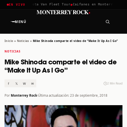
✱
✱
hella 2026
Greta Van Fleet Tour
Caifanes en Monterrey · 12 D
EN VIVO
·
MONTERREY ROCK
MENÚ
Inicio
»
Noticias
»
Mike Shinoda comparte el video de “Make It Up As I Go”
NOTICIAS
Mike Shinoda comparte el video de
“Make It Up As I Go”
f
𝕏
W
✉
2 Min Read
Por
Monterrey Rock
Última actualización: 23 de septiembre, 2018