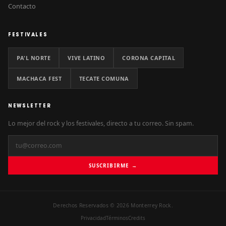
Contacto
FESTIVALES
PA'L NORTE
VIVE LATINO
CORONA CAPITAL
MACHACA FEST
TECATE COMUNA
NEWSLETTER
Lo mejor del rock y los festivales, directo a tu correo. Sin spam.
SUSCRIBIRME →
Derechos Reservados © 2026 Monterrey Rock.
Privacidad
Términos
Credits