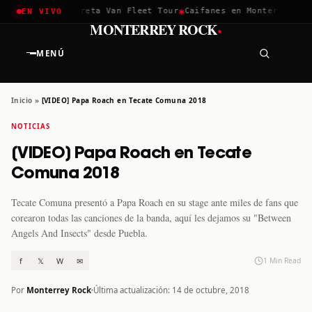
✱
✱
chella 2026
Greta Van Fleet Tour
Caifanes en Monterrey · 12
EN VIVO
·
MONTERREY ROCK
MENÚ
Inicio
»
[VIDEO] Papa Roach en Tecate Comuna 2018
NOTICIAS
[VIDEO] Papa Roach en Tecate
Comuna 2018
Tecate Comuna presentó a Papa Roach en su stage ante miles de fans que
corearon todas las canciones de la banda, aquí les dejamos su "Between
Angels And Insects" desde Puebla.
f
𝕏
W
✉
1 Min Read
Por
Monterrey Rock
Última actualización: 14 de octubre, 2018