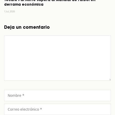
Tecate Pal Norte supera al Mundial de Futbol en
derrama económica
1 Jul, 2026
Deja un comentario
Comentario
Nombre
Correo
electrónico