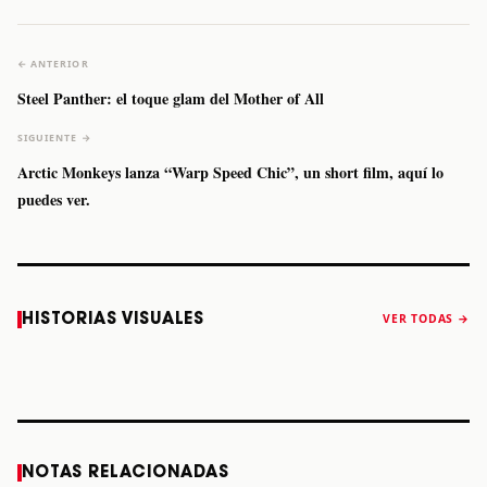
← ANTERIOR
Steel Panther: el toque glam del Mother of All
SIGUIENTE →
Arctic Monkeys lanza “Warp Speed Chic”, un short film, aquí lo
puedes ver.
Caifanes regresa
Fallece Felipe
The Strokes
Karol 
HISTORIAS VISUALES
VER TODAS →
a Monterrey el
Staiti, guitarrista
anuncia “Reality
conqu
próximo 12 de
de Los Enanitos
Awaits The World
Coach
diciembre
Verdes, a los 64
2026”
años
STORY
STORY
STORY
STOR
NOTAS RELACIONADAS