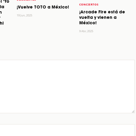
l ‘Yo
CONCIERTOS
la
¡Vuelve TOTO a México!
¡Arcade Fire está de
n
19 Jun, 2025
vuelta y vienen a
y
México!
hi
9 Abr, 2025