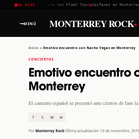
✱
✱
✱
Coachella 2026
Greta Van Fleet Tour
Caifanes en Monterrey ·
EN VIVO
·
MONTERREY ROCK
MENÚ
Inicio
»
Emotivo encuentro con Nacho Vegas en Monterrey
CONCIERTOS
Emotivo encuentro
Monterrey
El cantante español se presentó ante cientos de fans l
f
𝕏
W
✉
Por
Monterrey Rock
Última actualización: 10 de noviembre, 201