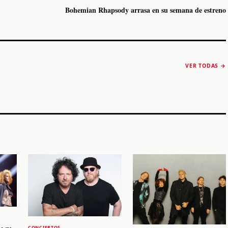
Bohemian Rhapsody arrasa en su semana de estreno
The Strokes anuncia
Karol G luce y
“Reality Awaits The
conquista Coachella
VER TODAS →
World 2026”
2026
Machaca Fest 2
STORY
STORY
STORY
CONCIERTOS