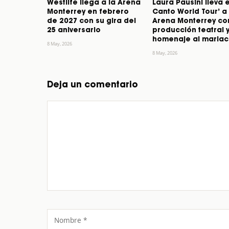
Westlife llega a la Arena
Laura Pausini lleva e
Monterrey en febrero
Canto World Tour’ a 
de 2027 con su gira del
Arena Monterrey co
25 aniversario
producción teatral 
homenaje al mariac
8 May, 2026
8 May, 2026
Deja un comentario
Comentario
Nombre