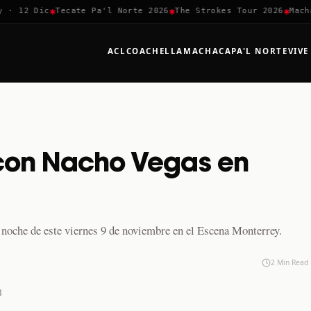
✱
✱
✱
 12 Dic
Tecate Pa'l Norte 2026
The Strokes Tour 2026
Machaca
ACL
COACHELLA
MACHACA
PA'L NORTE
VIVE
 con Nacho Vegas en
a noche de este viernes 9 de noviembre en el Escena Monterrey.
2 Min Read
8