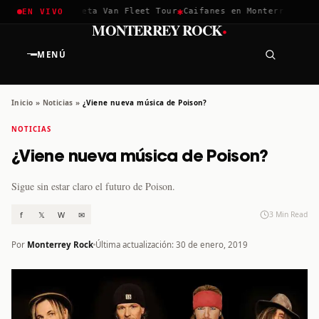
✱
✱
hella 2026
Greta Van Fleet Tour
Caifanes en Monterrey · 12 D
EN VIVO
·
MONTERREY ROCK
MENÚ
Inicio
»
Noticias
»
¿Viene nueva música de Poison?
NOTICIAS
¿Viene nueva música de Poison?
Sigue sin estar claro el futuro de Poison.
f
𝕏
W
✉
3 Min Read
Por
Monterrey Rock
Última actualización: 30 de enero, 2019