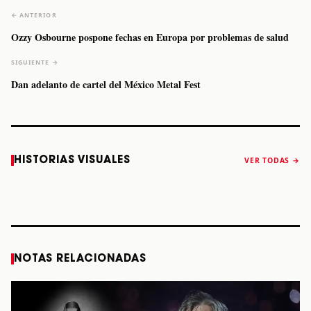
← ANTERIOR
Ozzy Osbourne pospone fechas en Europa por problemas de salud
SIGUIENTE →
Dan adelanto de cartel del México Metal Fest
Caifanes regresa
Fallece Felipe
The Strokes
Karol 
HISTORIAS VISUALES
VER TODAS →
a Monterrey el
Staiti, guitarrista
anuncia “Reality
conqu
próximo 12 de
de Los Enanitos
Awaits The World
Coach
diciembre
Verdes, a los 64
2026”
años
STORY
STORY
STORY
STOR
NOTAS RELACIONADAS