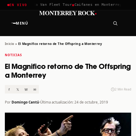
✱
✱
lla 2026
Greta Van Fleet Tour
Caifanes en Monterrey · 12 Dic
EN VIVO
·
MONTERREY ROCK
MENÚ
Inicio
»
El Magnifico retorno de The Offspring a Monterrey
NOTICIAS
El Magnifico retorno de The Offspring
a Monterrey
f
𝕏
W
✉
2 Min Read
Por
Domingo Cantú
Última actualización: 24 de octubre, 2019