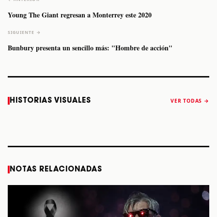
Young The Giant regresan a Monterrey este 2020
SIGUIENTE →
Bunbury presenta un sencillo más: "Hombre de acción"
Caifanes regresa
Fallece Felipe
The Strokes
Karol 
HISTORIAS VISUALES
VER TODAS →
a Monterrey el
Staiti, guitarrista
anuncia “Reality
conqu
próximo 12 de
de Los Enanitos
Awaits The World
Coach
diciembre
Verdes, a los 64
2026”
años
STORY
STORY
STORY
STOR
NOTAS RELACIONADAS