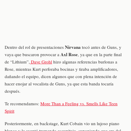
Nirvana
Dentro del rol de presentaciones
tocó antes de Guns, y
Axl Rose
vaya que buscaron provocar a
, ya que en la parte final
de “Lithium”,
Dave Grohl
hizo algunas referencias burlonas a
Rose, mientras Kurt perforaba bocinas y tiraba amplificadores,
dañando el equipo, dicen algunos que con plena intención de
hacer enojar al vocalista de Guns, ya que esta banda tocaría
después.
Te recomendamos:
More Than a Feeling vs. Smells Like Teen
Spirit
Posteriormente, en backstage, Kurt Cobain vio un lujoso piano
blanco y le aventó tremendo escupitajo, suponiendo que era del