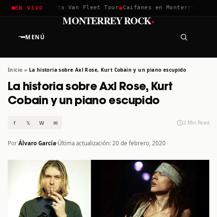
✱
✱
ella 2026
Greta Van Fleet Tour
Caifanes en Monterrey · 12 Di
EN VIVO
·
MONTERREY ROCK
MENÚ
Inicio
»
La historia sobre Axl Rose, Kurt Cobain y un piano escupido
La historia sobre Axl Rose, Kurt
Cobain y un piano escupido
f
𝕏
W
✉
2 Min Read
Por
Álvaro García
Última actualización: 20 de febrero, 2020