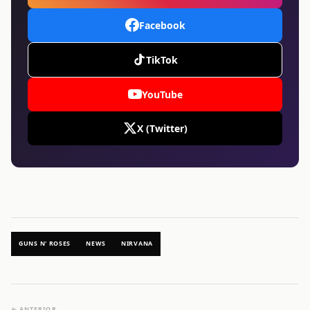
Facebook
TikTok
YouTube
X (Twitter)
GUNS N' ROSES
NEWS
NIRVANA
← ANTERIOR