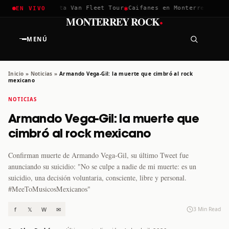
✱
✱
ella 2026
Greta Van Fleet Tour
Caifanes en Monterrey · 12 D
EN VIVO
·
MONTERREY ROCK
MENÚ
Inicio
»
Noticias
»
Armando Vega-Gil: la muerte que cimbró al rock
mexicano
NOTICIAS
Armando Vega-Gil: la muerte que
cimbró al rock mexicano
Confirman muerte de Armando Vega-Gil, su último Tweet fue
anunciando su suicidio: "No se culpe a nadie de mi muerte: es un
suicidio, una decisión voluntaria, consciente, libre y personal.
#MeeToMusicosMexicanos"
f
𝕏
W
✉
3 Min Read