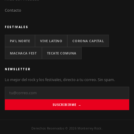
Contacto
FESTIVALES
PA'L NORTE
VIVE LATINO
CORONA CAPITAL
MACHACA FEST
TECATE COMUNA
NEWSLETTER
Lo mejor del rock y los festivales, directo a tu correo. Sin spam.
SUSCRIBIRME →
Derechos Reservados © 2026 Monterrey Rock.