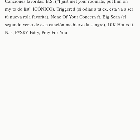
Canciones favoritas: B.S. (“I just met your roomate, put him on
my to do list” ICÓNICO), Triggered (si odias a tu ex, esta va a ser
tú nueva rola favorita), None Of Your Concern ft. Big Sean (el
segundo verso de esta canción me hierve la sangre), 10K Hours ft.
Nas, P*$$Y Fairy, Pray For You