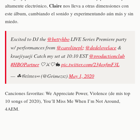
Claire
altamente electrónico,
nos lleva a otras dimensiones con
este álbum, cambiando el sonido y experimentando aún más y sin
miedo.
Excited to DJ the
@bettyhbo
LIVE Series Premiere party
w/ performances from
@carolineplz
@dedelovelace
&
kraejiyaeji Catch my set at 10:10 EST
@productionclub
#HBOPartner
🤍⚔️🤍🐇
pic.twitter.com/234oxfmF3L
— ☘︎𝔊𝔯𝔦𝔪𝔢𝔰࿎ (@Grimezsz)
May 1, 2020
Canciones favoritas: We Appreciate Power, Violence (de mis top
10 songs of 2020), You´ll Miss Me When I’m Not Around,
4AEM.