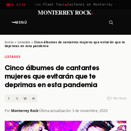
✱
✱
✱
 2026
Greta Van Fleet Tour
Caifanes en Monterrey · 12 Dic
Te
EN VIVO
·
MONTERREY ROCK
MENÚ
Inicio
»
Listados
»
Cinco álbumes de cantantes mujeres que evitarán que te
deprimas en esta pandemia
LISTADOS
Cinco álbumes de cantantes
mujeres que evitarán que te
deprimas en esta pandemia
f
𝕏
W
✉
7 Min Read
Por
Monterrey Rock
Última actualización: 3 de noviembre, 2020