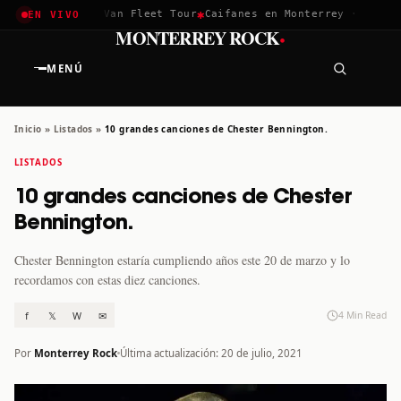
✱
✱
✱
a 2026
Greta Van Fleet Tour
Caifanes en Monterrey · 12 Dic
T
EN VIVO
·
MONTERREY ROCK
MENÚ
Inicio
»
Listados
»
10 grandes canciones de Chester Bennington.
LISTADOS
10 grandes canciones de Chester
Bennington.
Chester Bennington estaría cumpliendo años este 20 de marzo y lo
recordamos con estas diez canciones.
f
𝕏
W
✉
4 Min Read
Por
Monterrey Rock
Última actualización: 20 de julio, 2021