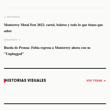
← ANTERIOR
Monterrey Metal Fest 2022: cartel, boletos y todo lo que tienes que
saber
SIGUIENTE →
Rueda de Prensa: Fobia regresa a Monterrey ahora con su
"Unplugged"
Caifanes regresa
Fallece Felipe
The Strokes
Karol 
HISTORIAS VISUALES
VER TODAS →
a Monterrey el
Staiti, guitarrista
anuncia “Reality
conqu
próximo 12 de
de Los Enanitos
Awaits The World
Coach
diciembre
Verdes, a los 64
2026”
años
STORY
STORY
STORY
STOR