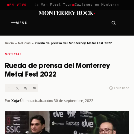
✱
✱
ella 2026
Greta Van Fleet Tour
Caifanes en Monterrey · 12 Di
EN VIVO
·
MONTERREY ROCK
MENÚ
Inicio
»
Noticias
»
Rueda de prensa del Monterrey Metal Fest 2022
NOTICIAS
Rueda de prensa del Monterrey
Metal Fest 2022
f
𝕏
W
✉
3 Min Read
Por
Xoja
Última actualización: 30 de septiembre, 2022