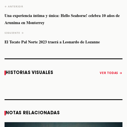
← ANTERIOR
Una experiencia íntima y única: Hello Seahorse! celebra 10 años de
Arunima en Monterrey
SIGUIENTE →
El Tecate Pal Norte 2023 traerá a Leonardo de Lozanne
Caifanes regresa
Fallece Felipe
The Strokes
Karol 
HISTORIAS VISUALES
VER TODAS →
a Monterrey el
Staiti, guitarrista
anuncia “Reality
conqu
próximo 12 de
de Los Enanitos
Awaits The World
Coach
diciembre
Verdes, a los 64
2026”
años
STORY
STORY
STORY
STOR
NOTAS RELACIONADAS