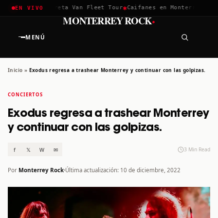
✱
✱
chella 2026
Greta Van Fleet Tour
Caifanes en Monterrey · 12 
EN VIVO
·
MONTERREY ROCK
MENÚ
Inicio
»
Exodus regresa a trashear Monterrey y continuar con las golpizas.
CONCIERTOS
Exodus regresa a trashear Monterrey
y continuar con las golpizas.
f
𝕏
W
✉
3 Min Read
Por
Monterrey Rock
Última actualización: 10 de diciembre, 2022