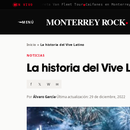
✱
✱
oachella 2026
Greta Van Fleet Tour
Caifanes en Monterrey · 1
EN VIVO
·
MONTERREY ROCK
MENÚ
Inicio
»
La historia del Vive Latino
NOTICIAS
La historia del Vive 
f
𝕏
W
✉
Por
Álvaro García
Última actualización: 29 de diciembre, 2022