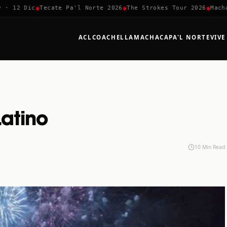
✱
✱
✱
2 Dic
Tecate Pa'l Norte 2026
The Strokes Tour 2026
Machaca F
ACL
COACHELLA
MACHACA
PA'L NORTE
VIVE
Latino
10 Min Read