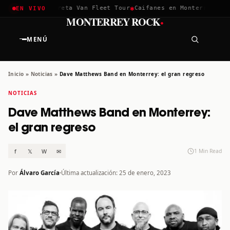
✱
✱
chella 2026
Greta Van Fleet Tour
Caifanes en Monterrey · 12 
EN VIVO
·
MONTERREY ROCK
MENÚ
Inicio
»
Noticias
»
Dave Matthews Band en Monterrey: el gran regreso
NOTICIAS
Dave Matthews Band en Monterrey:
el gran regreso
f
𝕏
W
✉
1 Min Read
Por
Álvaro García
Última actualización: 25 de enero, 2023