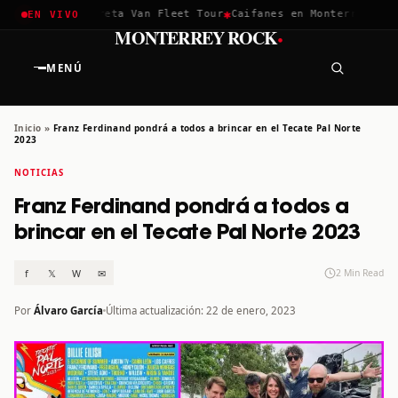
✱
✱
chella 2026
Greta Van Fleet Tour
Caifanes en Monterrey · 12 
EN VIVO
·
MONTERREY ROCK
MENÚ
Inicio
»
Franz Ferdinand pondrá a todos a brincar en el Tecate Pal Norte
2023
NOTICIAS
Franz Ferdinand pondrá a todos a
brincar en el Tecate Pal Norte 2023
f
𝕏
W
✉
2 Min Read
Por
Álvaro García
Última actualización: 22 de enero, 2023