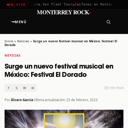
✱
✱
chella 2026
Greta Van Fleet Tour
Caifanes en Monterrey · 12 
EN VIVO
·
MONTERREY ROCK
MENÚ
Inicio
»
Noticias
»
Surge un nuevo festival musical en México: Festival El
Dorado
NOTICIAS
Surge un nuevo festival musical en
México: Festival El Dorado
f
𝕏
W
✉
2 Min Read
Por
Álvaro García
Última actualización: 25 de febrero, 2023