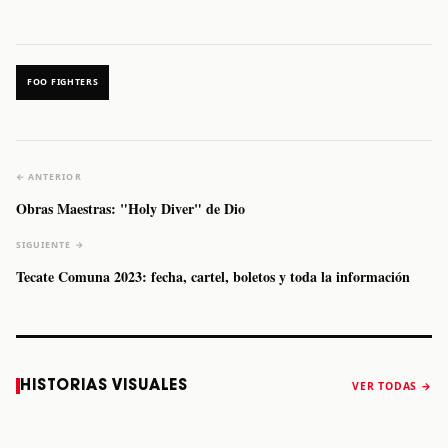
FOO FIGHTERS
← ANTERIOR
Obras Maestras: "Holy Diver" de Dio
SIGUIENTE →
Tecate Comuna 2023: fecha, cartel, boletos y toda la información
Caifanes regresa
Fallece Felipe
The Strokes
Karol 
HISTORIAS VISUALES
VER TODAS →
a Monterrey el
Staiti, guitarrista
anuncia “Reality
conqu
próximo 12 de
de Los Enanitos
Awaits The World
Coach
diciembre
Verdes, a los 64
2026”
años
STORY
STORY
STORY
STOR