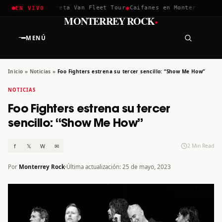
✱
✱
chella 2026
Greta Van Fleet Tour
Caifanes en Monterrey · 12 
EN VIVO
·
MONTERREY ROCK
MENÚ
Inicio
»
Noticias
»
Foo Fighters estrena su tercer sencillo: “Show Me How”
NOTICIAS
Foo Fighters estrena su tercer
sencillo: “Show Me How”
f
𝕏
W
✉
2 Min Read
Por
Monterrey Rock
Última actualización: 25 de mayo, 2023