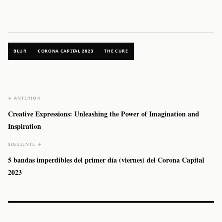
BLUR
CORONA CAPITAL 2023
THE CURE
← ANTERIOR
Creative Expressions: Unleashing the Power of Imagination and
Inspiration
SIGUIENTE →
5 bandas imperdibles del primer día (viernes) del Corona Capital
2023
Caifanes regresa
Fallece Felipe
The Strokes
Karol 