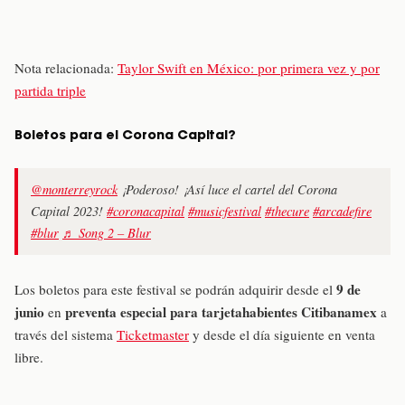
Nota relacionada:
Taylor Swift en México: por primera vez y por
partida triple
Boletos para el Corona Capital?
@monterreyrock
¡Poderoso! ¡Así luce el cartel del Corona
Capital 2023!
#coronacapital
#musicfestival
#thecure
#arcadefire
#blur
♬ Song 2 – Blur
9 de
Los boletos para este festival se podrán adquirir desde el
junio
preventa especial para tarjetahabientes Citibanamex
en
a
través del sistema
Ticketmaster
y desde el día siguiente en venta
libre.