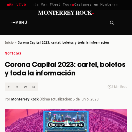
✱
✱
ella 2026
Greta Van Fleet Tour
Caifanes en Monterrey · 12 Di
EN VIVO
·
MONTERREY ROCK
MENÚ
Inicio
»
Corona Capital 2023: cartel, boletos y toda la información
NOTICIAS
Corona Capital 2023: cartel, boletos
y toda la información
f
𝕏
W
✉
2 Min Read
Por
Monterrey Rock
Última actualización: 5 de junio, 2023