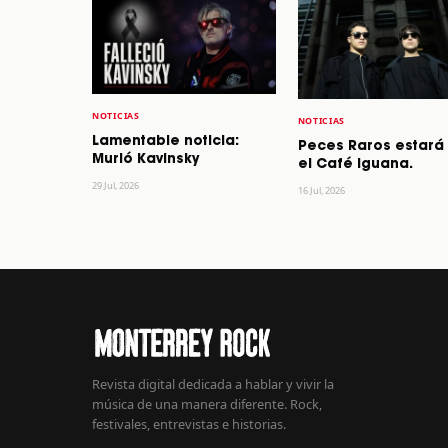
NOTICIAS
NOTICIAS
Lamentable noticia:
Peces Raros estará
Murió Kavinsky
el Café Iguana.
29 Jul, 2026
16 Jul, 2026
Revista digital dedicada a hablar y vivir la
música de una manera diferente. Rock,
festivales, entrevistas e historias.