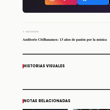
← ANTERIOR
Auditorio CitiBanamex: 13 años de pasión por la música
Caifanes regresa a
Fallece Felipe Staiti,
HISTORIAS VISUALES
Monterrey el próximo
guitarrista de Los
12 de diciembre
Enanitos Verdes, a
los 64 años
STORY
STORY
NOTAS RELACIONADAS