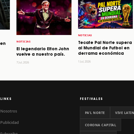
NOTICIAS
NOTICIAS
Tecate Pal Norte supera
 en
al Mundial de Futbol en
El legendario Elton John
derrama económica
vuelve a nuestro país.
1 Jul, 2026
7 Jul, 2026
LINKS
FESTIVALES
Nosotros
PA'L NORTE
VIVE LATI
Publicidad
CORONA CAPITAL
Subscribe