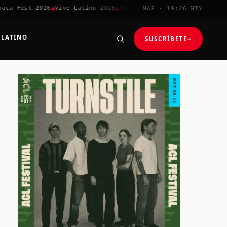
✱
✱
✱
✱
ca Fest 2026
Vive Latino 2026
Corona Capital
Coachella 2026
MAR · 19:26 MTY
 LATINO
SUSCRÍBETE
→