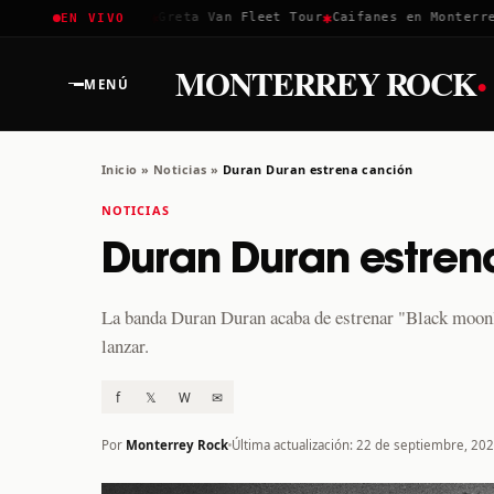
✱
✱
✱
Coachella 2026
Greta Van Fleet Tour
Caifanes en Monterrey 
EN VIVO
·
MONTERREY ROCK
MENÚ
Inicio
»
Noticias
»
Duran Duran estrena canción
NOTICIAS
Duran Duran estren
La banda Duran Duran acaba de estrenar "Black moonl
lanzar.
f
𝕏
W
✉
Por
Monterrey Rock
Última actualización: 22 de septiembre, 20