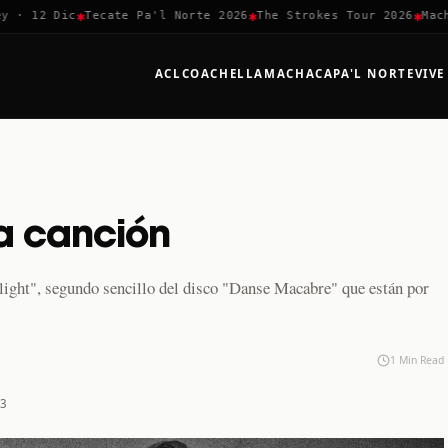
✱
✱
✱
· 12 Dic
Tecate Pa'l Norte 2026
The Strokes Tour 2026
Macha
ACL
COACHELLA
MACHACA
PA'L NORTE
VIVE
a canción
ight", segundo sencillo del disco "Danse Macabre" que están por
1 Min Read
23