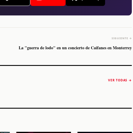
SIGUIENTE →
La "guerra de lodo" en un concierto de Caifanes en Monterrey
The Strokes anuncia
Karol G luce y
“Reality Awaits The
conquista Coachella
VER TODAS →
World 2026”
2026
Machaca Fest 2
STORY
STORY
STORY