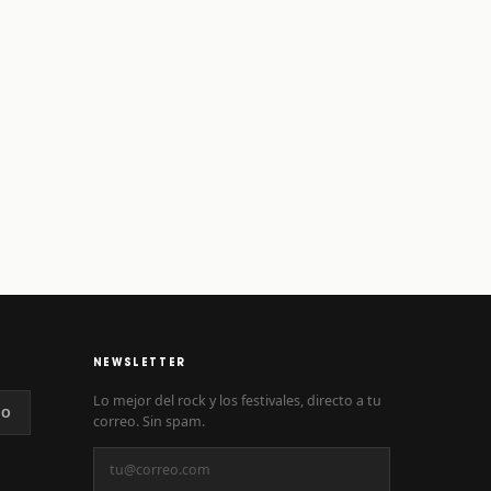
NEWSLETTER
Lo mejor del rock y los festivales, directo a tu
NO
correo. Sin spam.