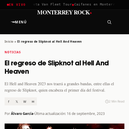
✱
✱
ella 2026
Greta Van Fleet Tour
Caifanes en Monterrey · 12 Di
EN VIVO
·
MONTERREY ROCK
MENÚ
Inicio
»
El regreso de Slipknot al Hell And Heaven
NOTICIAS
El regreso de Slipknot al Hell And
Heaven
El Hell and Heaven 2023 nos traerá a grandes bandas, entre ellas el
regreso de Slipknot, quien encabeza el primer día del festival.
f
𝕏
W
✉
2 Min Read
Por
Álvaro García
Última actualización: 16 de septiembre, 2023