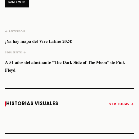
SAM SMITH
← ANTERIOR
¡Ya hay mapa del Vive Latino 2024!
SIGUIENTE →
A 51 años del alucinante “The Dark Side of The Moon” de Pink
Floyd
Caifanes regresa
Fallece Felipe
The Strokes
Karol 
HISTORIAS VISUALES
VER TODAS →
a Monterrey el
Staiti, guitarrista
anuncia “Reality
conqu
próximo 12 de
de Los Enanitos
Awaits The World
Coach
diciembre
Verdes, a los 64
2026”
años
STORY
STORY
STORY
STOR