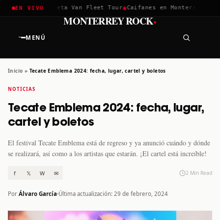
✱
✱
hella 2026
Greta Van Fleet Tour
Caifanes en Monterrey · 12 D
EN VIVO
·
MONTERREY ROCK
MENÚ
Inicio
»
Tecate Emblema 2024: fecha, lugar, cartel y boletos
NOTICIAS
Tecate Emblema 2024: fecha, lugar,
cartel y boletos
El festival Tecate Emblema está de regreso y ya anunció cuándo y dónde
se realizará, así como a los artistas que estarán. ¡El cartel está increíble!
f
𝕏
W
✉
2 Min Read
Por
Álvaro García
Última actualización: 29 de febrero, 2024