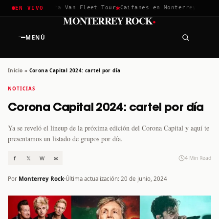
✱
✱
✱
la 2026
Greta Van Fleet Tour
Caifanes en Monterrey · 12 Dic
EN VIVO
·
MONTERREY ROCK
MENÚ
Inicio
»
Corona Capital 2024: cartel por día
NOTICIAS
Corona Capital 2024: cartel por día
Ya se reveló el lineup de la próxima edición del Corona Capital y aquí te
presentamos un listado de grupos por día.
f
𝕏
W
✉
4 Min Read
Por
Monterrey Rock
Última actualización: 20 de junio, 2024