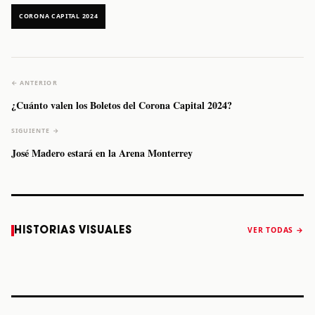
CORONA CAPITAL 2024
← ANTERIOR
¿Cuánto valen los Boletos del Corona Capital 2024?
SIGUIENTE →
José Madero estará en la Arena Monterrey
Caifanes regresa
Fallece Felipe
The Strokes
Karol 
HISTORIAS VISUALES
VER TODAS →
a Monterrey el
Staiti, guitarrista
anuncia “Reality
conqu
próximo 12 de
de Los Enanitos
Awaits The World
Coach
diciembre
Verdes, a los 64
2026”
años
STORY
STORY
STORY
STOR