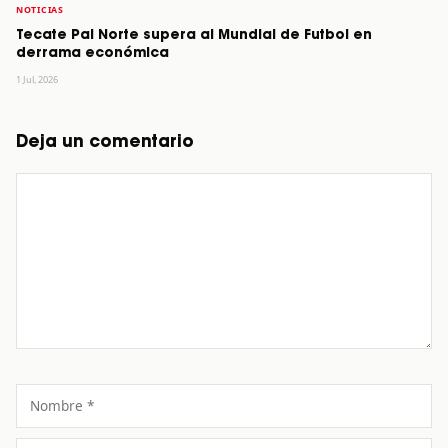
NOTICIAS
Tecate Pal Norte supera al Mundial de Futbol en
derrama económica
1 Jul, 2026
Deja un comentario
Comentario
Nombre