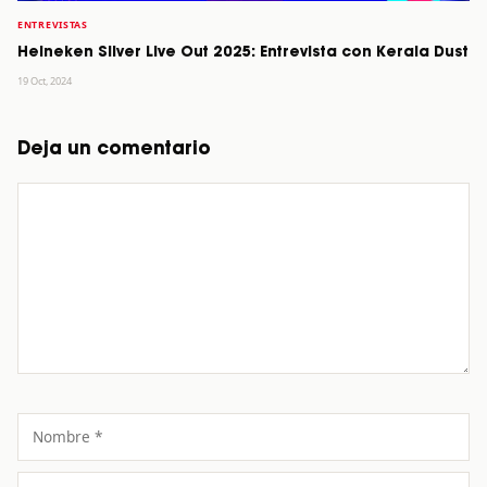
ENTREVISTAS
Heineken Silver Live Out 2025: Entrevista con Kerala Dust
19 Oct, 2024
Deja un comentario
Comentario
Nombre
Correo