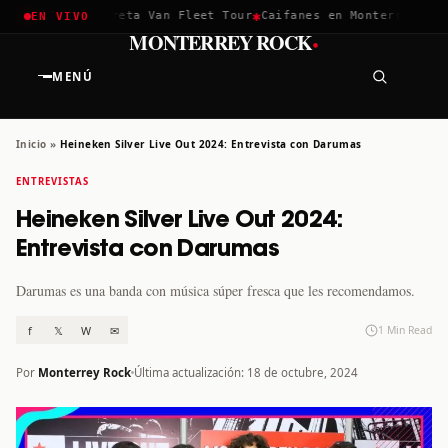
✱
✱
chella 2026
Greta Van Fleet Tour
Caifanes en Monterrey · 12 
EN VIVO
·
MONTERREY ROCK
MENÚ
Inicio
»
Heineken Silver Live Out 2024: Entrevista con Darumas
ENTREVISTAS
Heineken Silver Live Out 2024:
Entrevista con Darumas
Darumas es una banda con música súper fresca que les recomendamos.
f
𝕏
W
✉
1 Min Read
Por
Monterrey Rock
Última actualización: 18 de octubre, 2024