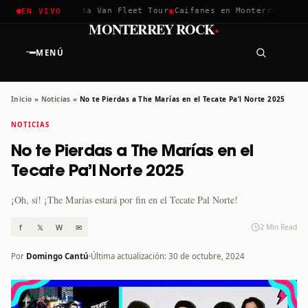
✱
✱
ella 2026
Greta Van Fleet Tour
Caifanes en Monterrey · 12 Di
EN VIVO
·
MONTERREY ROCK
MENÚ
Inicio
»
Noticias
»
No te Pierdas a The Marías en el Tecate Pa’l Norte 2025
NOTICIAS
No te Pierdas a The Marías en el
Tecate Pa’l Norte 2025
¡Oh, sí! ¡The Marías estará por fin en el Tecate Pal Norte!
f
𝕏
W
✉
2 Min Read
Por
Domingo Cantú
Última actualización: 30 de octubre, 2024