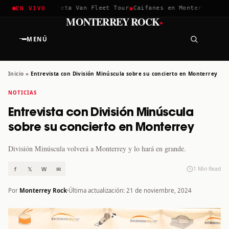
✱
✱
chella 2026
Greta Van Fleet Tour
Caifanes en Monterrey · 12 
EN VIVO
·
MONTERREY ROCK
MENÚ
Inicio
»
Entrevista con División Minúscula sobre su concierto en Monterrey
NOTICIAS
Entrevista con División Minúscula
sobre su concierto en Monterrey
División Minúscula volverá a Monterrey y lo hará en grande.
f
𝕏
W
✉
1 Min Read
Por
Monterrey Rock
Última actualización: 21 de noviembre, 2024