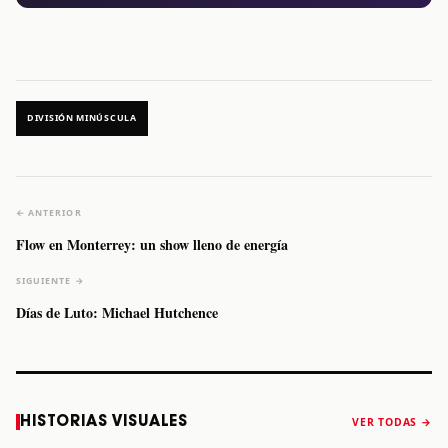
DIVISIÓN MINÚSCULA
← ANTERIOR
Flow en Monterrey: un show lleno de energía
SIGUIENTE →
Días de Luto: Michael Hutchence
Caifanes regresa
Fallece Felipe
The Strokes
Karol 
HISTORIAS VISUALES
VER TODAS →
a Monterrey el
Staiti, guitarrista
anuncia “Reality
conqu
próximo 12 de
de Los Enanitos
Awaits The World
Coach