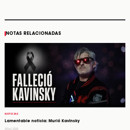
diciembre
Verdes, a los 64
2026”
años
STORY
STORY
STORY
STOR
NOTAS RELACIONADAS
NOTICIAS
Lamentable noticia: Murió Kavinsky
29 Jul, 2026