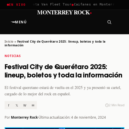
✱
✱
hella 2026
Greta Van Fleet Tour
Caifanes en Monterrey · 12 D
EN VIVO
·
MONTERREY ROCK
MENÚ
Inicio
»
Festival City de Querétaro 2025: lineup, boletos y toda la
información
NOTICIAS
Festival City de Querétaro 2025:
lineup, boletos y toda la información
El festival queretano estará de vuelta en el 2025 y ya presentó su cartel,
cargado de lo mejor del rock en español.
f
𝕏
W
✉
2 Min Read
Por
Monterrey Rock
Última actualización: 4 de noviembre, 2024