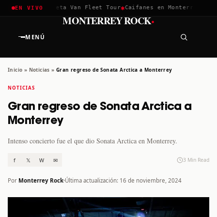
✱
✱
hella 2026
Greta Van Fleet Tour
Caifanes en Monterrey · 12 D
EN VIVO
·
MONTERREY ROCK
MENÚ
Inicio
»
Noticias
»
Gran regreso de Sonata Arctica a Monterrey
NOTICIAS
Gran regreso de Sonata Arctica a
Monterrey
Intenso concierto fue el que dio Sonata Arctica en Monterrey.
f
𝕏
W
✉
3 Min Read
Por
Monterrey Rock
Última actualización: 16 de noviembre, 2024