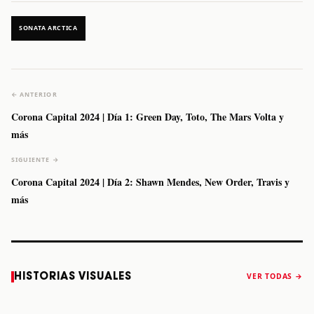
SONATA ARCTICA
← ANTERIOR
Corona Capital 2024 | Día 1: Green Day, Toto, The Mars Volta y
más
SIGUIENTE →
Corona Capital 2024 | Día 2: Shawn Mendes, New Order, Travis y
más
Caifanes regresa
Fallece Felipe
The Strokes
Karol 
HISTORIAS VISUALES
VER TODAS →
a Monterrey el
Staiti, guitarrista
anuncia “Reality
conqu
próximo 12 de
de Los Enanitos
Awaits The World
Coach
diciembre
Verdes, a los 64
2026”
años